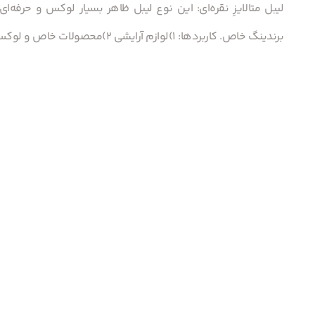
برندینگ خاص. کاربردها: 1)لوازم آرایشی 2)محصولات خاص و لوکس 3)برندینگ حرفه‌ای.