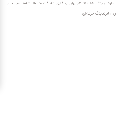
لیبل متالایزِ نقره‌ای: این نوع لیبل ظاهر بسیار لوکس و حرفه‌ای دارد. ویژگی‌ها: 1)ظاهر براق و فلزی 2)مقاومت بالا 3)مناسب برای