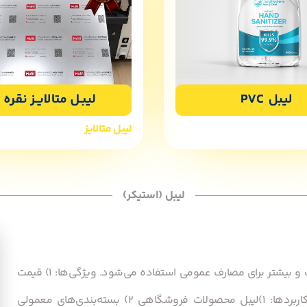
لیبل متالایز
لیبل (استیکر)
لیبل عادیِ براق یا کاغذی: این نوع لیبل اقتصادی‌ترین گزینه است و بیشتر برای مصارف عمومی استفاده می‌شود. ویژگی‌ها: 1) قیمت
مناسب 2) چاپ‌پذیری عالی 3)مناسب برای محیط‌ های خشک. کاربردها: 1)لیبل محصولات فروشگاهی 2) بسته‌بندی‌های معمولی