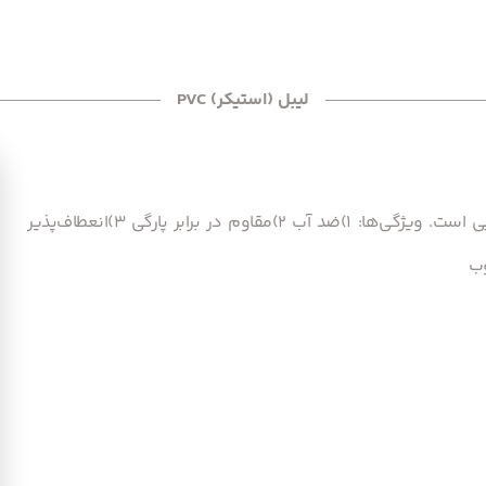
لیبل (استیکر) PVC
لیبل PVC: گر به دنبال دوام بالا هستید، PVC انتخاب بسیار خوبی است. ویژگی‌ها: 1)ضد آب 2)مقاوم در برابر پارگی 3)انعطاف‌پذیر